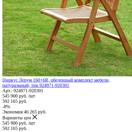
Циркус Лерум 160+6R, обеденный комплект мебели,
натуральный, тик 924971-920301
Арт.: 924971-920301
545 900
руб.
/шт
592 165
руб.
-
8
%
Экономия
46 265
руб.
Варианты цен
545 900
руб.
/шт
592 165
руб.