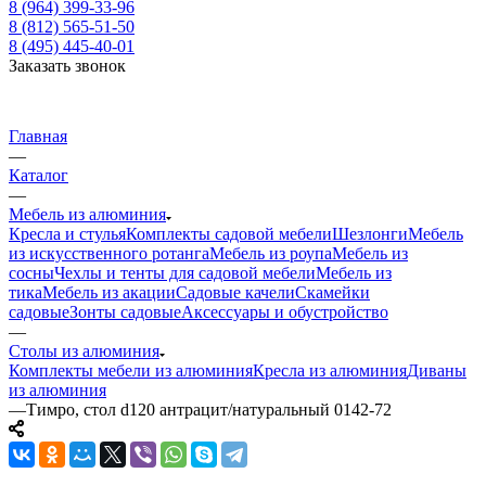
8 (964) 399-33-96
8 (812) 565-51-50
8 (495) 445-40-01
Заказать звонок
Главная
—
Каталог
—
Мебель из алюминия
Кресла и стулья
Комплекты садовой мебели
Шезлонги
Мебель
из искусственного ротанга
Мебель из роупа
Мебель из
сосны
Чехлы и тенты для садовой мебели
Мебель из
тика
Мебель из акации
Садовые качели
Скамейки
садовые
Зонты садовые
Аксессуары и обустройство
—
Столы из алюминия
Комплекты мебели из алюминия
Кресла из алюминия
Диваны
из алюминия
—
Тимро, стол d120 антрацит/натуральный 0142-72