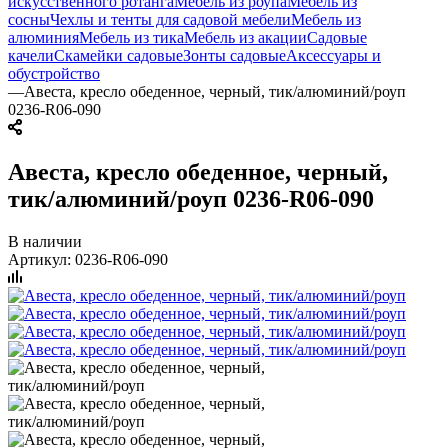
искусственного ротанга
Мебель из роупа
Мебель из
сосны
Чехлы и тенты для садовой мебели
Мебель из
алюминия
Мебель из тика
Мебель из акации
Садовые
качели
Скамейки садовые
Зонты садовые
Аксессуары и
обустройство
—
Авеста, кресло обеденное, черный, тик/алюминий/роуп
0236-R06-090
Авеста, кресло обеденное, черный,
тик/алюминий/роуп 0236-R06-090
В наличии
Артикул:
0236-R06-090