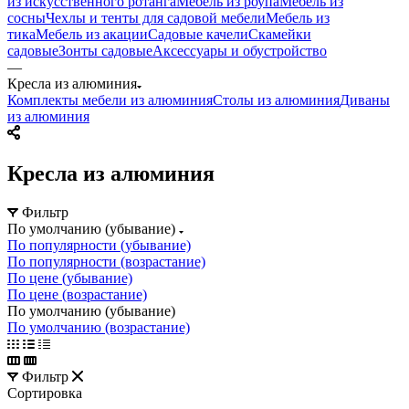
из искусственного ротанга
Мебель из роупа
Мебель из
сосны
Чехлы и тенты для садовой мебели
Мебель из
тика
Мебель из акации
Садовые качели
Скамейки
садовые
Зонты садовые
Аксессуары и обустройство
—
Кресла из алюминия
Комплекты мебели из алюминия
Столы из алюминия
Диваны
из алюминия
Кресла из алюминия
Фильтр
По умолчанию (убывание)
По популярности (убывание)
По популярности (возрастание)
По цене (убывание)
По цене (возрастание)
По умолчанию (убывание)
По умолчанию (возрастание)
Фильтр
Сортировка