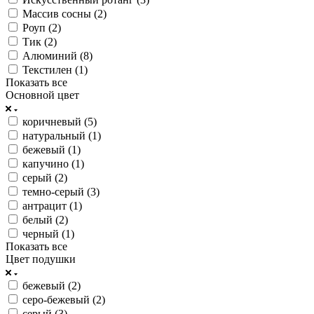
Массив сосны (
2
)
Роуп (
2
)
Тик (
2
)
Алюминий (
8
)
Текстилен (
1
)
Показать все
Основной цвет
коричневый (
5
)
натуральный (
1
)
бежевый (
1
)
капучино (
1
)
серый (
2
)
темно-серый (
3
)
антрацит (
1
)
белый (
2
)
черный (
1
)
Показать все
Цвет подушки
бежевый (
2
)
серо-бежевый (
2
)
серый (
3
)