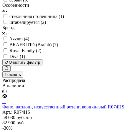
Особенности
стеклянная столешница (
1
)
штабелируется (
2
)
Бренд
Azzura (
4
)
BRAFRITID (Brafab) (
7
)
Royal Family (
2
)
Diva (
1
)
Очистить фильтр
Показать
Распродача
В наличии
Фано, шезлонг, искусственный ротанг, коричневый R074HS
Арт.: R074HS
58 030
руб.
/шт
82 900
руб.
-
30
%