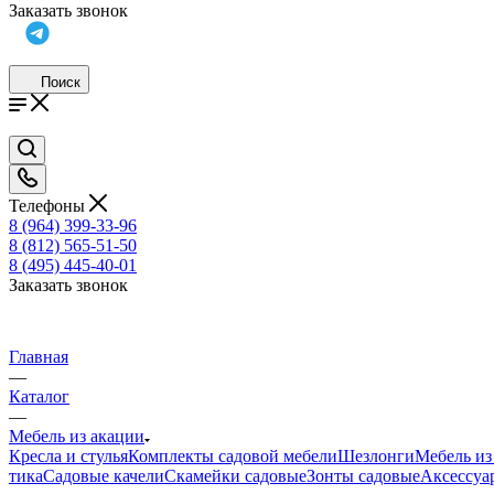
Заказать звонок
Поиск
Телефоны
8 (964) 399-33-96
8 (812) 565-51-50
8 (495) 445-40-01
Заказать звонок
Главная
—
Каталог
—
Мебель из акации
Кресла и стулья
Комплекты садовой мебели
Шезлонги
Мебель из
тика
Садовые качели
Скамейки садовые
Зонты садовые
Аксессуа