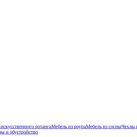
 искусственного ротанга
Мебель из роупа
Мебель из сосны
Чехлы 
ры и обустройство