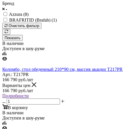
Бренд
Azzura (
8
)
BRAFRITID (Brafab) (
1
)
Очистить фильтр
Показать
В наличии
Доступен в шоу-руме
Коломбо, стол обеденный 210*90 см, массив акации T217PR
Арт.: T217PR
166 790
руб.
/шт
Варианты цен
166 790
руб.
/шт
Подробности
В корзину
В наличии
Доступен в шоу-руме