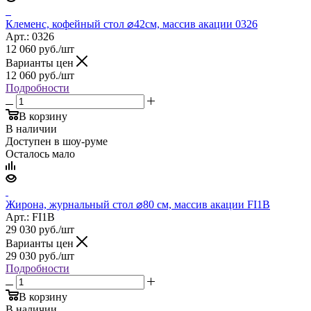
Клеменс, кофейный стол ⌀42см, массив акации 0326
Арт.: 0326
12 060
руб.
/шт
Варианты цен
12 060
руб.
/шт
Подробности
В корзину
В наличии
Доступен в шоу-руме
Осталось мало
Жирона, журнальный стол ⌀80 см, массив акации FI1B
Арт.: FI1B
29 030
руб.
/шт
Варианты цен
29 030
руб.
/шт
Подробности
В корзину
В наличии