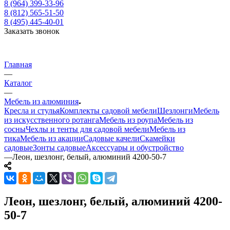
8 (964) 399-33-96
8 (812) 565-51-50
8 (495) 445-40-01
Заказать звонок
Главная
—
Каталог
—
Мебель из алюминия
Кресла и стулья
Комплекты садовой мебели
Шезлонги
Мебель
из искусственного ротанга
Мебель из роупа
Мебель из
сосны
Чехлы и тенты для садовой мебели
Мебель из
тика
Мебель из акации
Садовые качели
Скамейки
садовые
Зонты садовые
Аксессуары и обустройство
—
Леон, шезлонг, белый, алюминий 4200-50-7
Леон, шезлонг, белый, алюминий 4200-
50-7