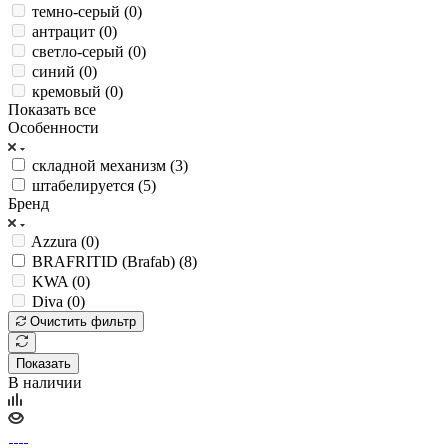
темно-серый (
0
)
антрацит (
0
)
светло-серый (
0
)
синий (
0
)
кремовый (
0
)
Показать все
Особенности
складной механизм (
3
)
штабелируется (
5
)
Бренд
Azzura (
0
)
BRAFRITID (Brafab) (
8
)
KWA (
0
)
Diva (
0
)
Очистить фильтр
Показать
В наличии