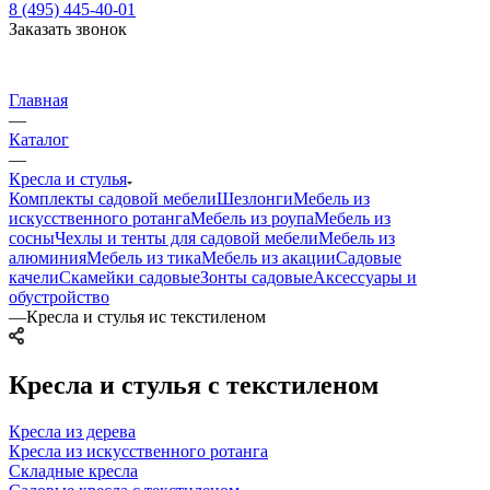
8 (495) 445-40-01
Заказать звонок
Главная
—
Каталог
—
Кресла и стулья
Комплекты садовой мебели
Шезлонги
Мебель из
искусственного ротанга
Мебель из роупа
Мебель из
сосны
Чехлы и тенты для садовой мебели
Мебель из
алюминия
Мебель из тика
Мебель из акации
Садовые
качели
Скамейки садовые
Зонты садовые
Аксессуары и
обустройство
—
Кресла и стулья ис текстиленом
Кресла и стулья с текстиленом
Кресла из дерева
Кресла из искусственного ротанга
Складные кресла