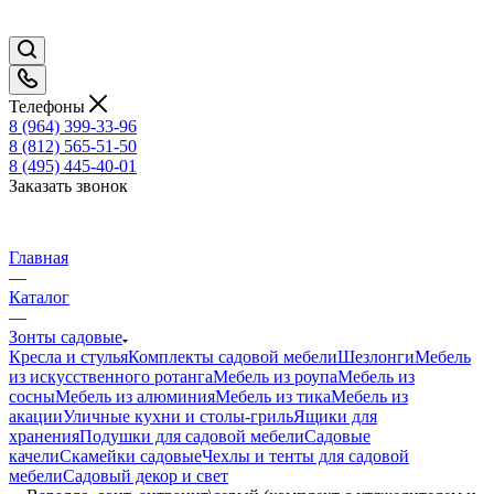
Телефоны
8 (964) 399-33-96
8 (812) 565-51-50
8 (495) 445-40-01
Заказать звонок
Главная
—
Каталог
—
Зонты садовые
Кресла и стулья
Комплекты садовой мебели
Шезлонги
Мебель
из искусственного ротанга
Мебель из роупа
Мебель из
сосны
Мебель из алюминия
Мебель из тика
Мебель из
акации
Уличные кухни и столы-гриль
Ящики для
хранения
Подушки для садовой мебели
Садовые
качели
Скамейки садовые
Чехлы и тенты для садовой
мебели
Садовый декор и свет