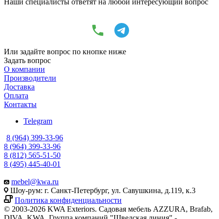
Наши специалисты ответят на любой интересующий вопрос
Или задайте вопрос по кнопке ниже
Задать вопрос
О компании
Производители
Доставка
Оплата
Контакты
Telegram
8 (964) 399-33-96
8 (964) 399-33-96
8 (812) 565-51-50
8 (495) 445-40-01
mebel@kwa.ru
Шоу-рум: г. Санкт-Петербург, ул. Савушкина, д.119, к.3
Политика конфиденциальности
© 2003-2026 KWA Exteriors. Садовая мебель AZZURA, Brafab,
DIVA, KWA. Группа компаний "Шведская линия" -