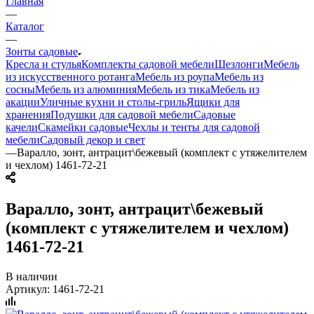
Главная
—
Каталог
—
Зонты садовые
Кресла и стулья
Комплекты садовой мебели
Шезлонги
Мебель
из искусственного ротанга
Мебель из роупа
Мебель из
сосны
Мебель из алюминия
Мебель из тика
Мебель из
акации
Уличные кухни и столы-гриль
Ящики для
хранения
Подушки для садовой мебели
Садовые
качели
Скамейки садовые
Чехлы и тенты для садовой
мебели
Садовый декор и свет
—
Варалло, зонт, антрацит\бежевый (комплект с утяжелителем
и чехлом) 1461-72-21
Варалло, зонт, антрацит\бежевый
(комплект с утяжелителем и чехлом)
1461-72-21
В наличии
Артикул:
1461-72-21