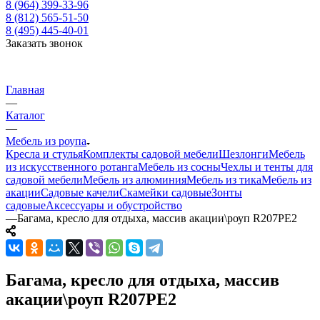
8 (964) 399-33-96
8 (812) 565-51-50
8 (495) 445-40-01
Заказать звонок
Главная
—
Каталог
—
Мебель из роупа
Кресла и стулья
Комплекты садовой мебели
Шезлонги
Мебель
из искусственного ротанга
Мебель из сосны
Чехлы и тенты для
садовой мебели
Мебель из алюминия
Мебель из тика
Мебель из
акации
Садовые качели
Скамейки садовые
Зонты
садовые
Аксессуары и обустройство
—
Багама, кресло для отдыха, массив акации\роуп R207PE2
Багама, кресло для отдыха, массив
акации\роуп R207PE2