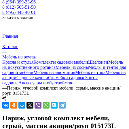
8 (964) 399-33-96
8 (812) 565-51-50
8 (495) 445-40-01
Заказать звонок
Главная
—
Каталог
—
Мебель из роупа
Кресла и стулья
Комплекты садовой мебели
Шезлонги
Мебель
из искусственного ротанга
Мебель из сосны
Чехлы и тенты для
садовой мебели
Мебель из алюминия
Мебель из тика
Мебель из
акации
Садовые качели
Скамейки садовые
Зонты
садовые
Аксессуары и обустройство
—
Париж, угловой комплект мебели, серый, массив акации/
роуп 015173L
Париж, угловой комплект мебели,
серый, массив акации/роуп 015173L