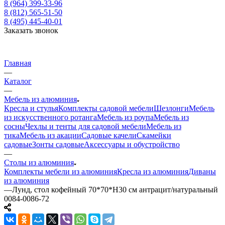
8 (964) 399-33-96
8 (812) 565-51-50
8 (495) 445-40-01
Заказать звонок
Главная
—
Каталог
—
Мебель из алюминия
Кресла и стулья
Комплекты садовой мебели
Шезлонги
Мебель
из искусственного ротанга
Мебель из роупа
Мебель из
сосны
Чехлы и тенты для садовой мебели
Мебель из
тика
Мебель из акации
Садовые качели
Скамейки
садовые
Зонты садовые
Аксессуары и обустройство
—
Столы из алюминия
Комплекты мебели из алюминия
Кресла из алюминия
Диваны
из алюминия
—
Лунд, стол кофейный 70*70*H30 см антрацит/натуральный
0084-0086-72