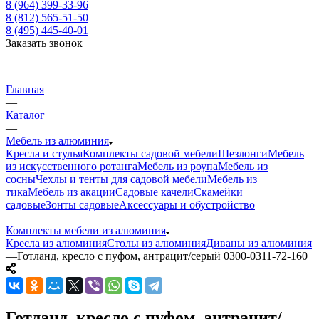
8 (964) 399-33-96
8 (812) 565-51-50
8 (495) 445-40-01
Заказать звонок
Главная
—
Каталог
—
Мебель из алюминия
Кресла и стулья
Комплекты садовой мебели
Шезлонги
Мебель
из искусственного ротанга
Мебель из роупа
Мебель из
сосны
Чехлы и тенты для садовой мебели
Мебель из
тика
Мебель из акации
Садовые качели
Скамейки
садовые
Зонты садовые
Аксессуары и обустройство
—
Комплекты мебели из алюминия
Кресла из алюминия
Столы из алюминия
Диваны из алюминия
—
Готланд, кресло с пуфом, антрацит/серый 0300-0311-72-160
Готланд, кресло с пуфом, антрацит/