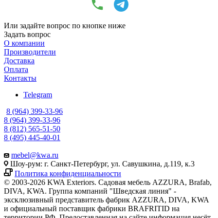
Или задайте вопрос по кнопке ниже
Задать вопрос
О компании
Производители
Доставка
Оплата
Контакты
Telegram
8 (964) 399-33-96
8 (964) 399-33-96
8 (812) 565-51-50
8 (495) 445-40-01
mebel@kwa.ru
Шоу-рум: г. Санкт-Петербург, ул. Савушкина, д.119, к.3
Политика конфиденциальности
© 2003-2026 KWA Exteriors. Садовая мебель AZZURA, Brafab,
DIVA, KWA. Группа компаний "Шведская линия" -
эксклюзивный представитель фабрик AZZURA, DIVA, KWA
и официальный поставщик фабрики BRAFRITID на
территории РФ. Предоставленная на сайте информация несёт