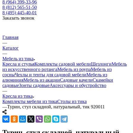
8 (964) 399-33-96
8 (812) 565-51-50
8 (495) 445-40-01
Заказать звонок
Главная
—
Каталог
—
Мебель из тика
Кресла и стулья
Комплекты садовой мебели
Шезлонги
Мебель
из искусственного ротанга
Мебель из роупа
Мебель из
сосны
Чехлы и тенты для садовой мебели
Мебель из
алюминия
Мебель из акации
Садовые качели
Скамейки
садовые
Зонты садовые
Аксессуары и обустройство
—
Кресла из тика
Комплекты мебели из тика
Столы из тика
—
Турин, стул складной, натуральный, тик 920011
Турин, стул складной, натуральный,