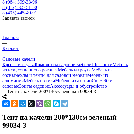
8 (964) 399-33-96
8 (812) 565-51-50
8 (495) 445-40-01
Заказать звонок
Главная
—
Каталог
—
Садовые качели
Кресла и стулья
Комплекты садовой мебели
Шезлонги
Мебель
из искусственного ротанга
Мебель из роупа
Мебель из
сосны
Чехлы и тенты для садовой мебели
Мебель из
алюминия
Мебель из тика
Мебель из акации
Скамейки
садовые
Зонты садовые
Аксессуары и обустройство
—
Тент на качели 200*130см зеленый 99034-3
Тент на качели 200*130см зеленый
99034-3