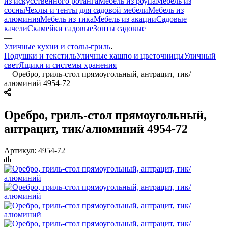
из искусственного ротанга
Мебель из роупа
Мебель из
сосны
Чехлы и тенты для садовой мебели
Мебель из
алюминия
Мебель из тика
Мебель из акации
Садовые
качели
Скамейки садовые
Зонты садовые
—
Уличные кухни и столы-гриль
Подушки и текстиль
Уличные кашпо и цветочницы
Уличный
свет
Ящики и системы хранения
—
Оребро, гриль-стол прямоугольный, антрацит, тик/
алюминий 4954-72
Оребро, гриль-стол прямоугольный,
антрацит, тик/алюминий 4954-72
Артикул:
4954-72