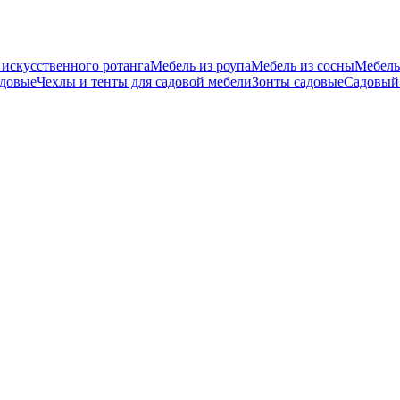
 искусственного ротанга
Мебель из роупа
Мебель из сосны
Мебель
адовые
Чехлы и тенты для садовой мебели
Зонты садовые
Садовый 