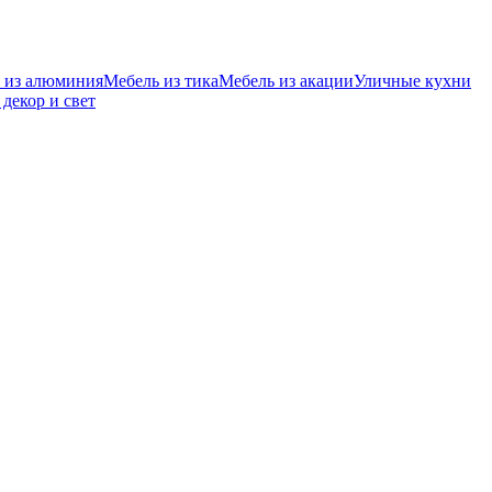
 из алюминия
Мебель из тика
Мебель из акации
Уличные кухни
декор и свет