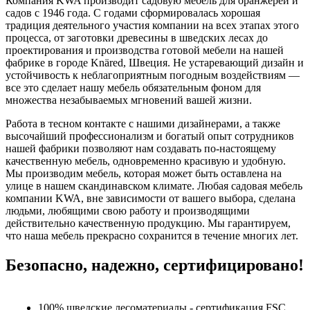
Компания KWA производит садовую мебель для оранжерей и
садов с 1946 года. С годами сформировалась хорошая
традиция деятельного участия компании на всех этапах этого
процесса, от заготовки древесины в шведских лесах до
проектирования и производства готовой мебели на нашей
фабрике в городе Knäred, Швеция. Не устаревающий дизайн и
устойчивость к неблагоприятным погодным воздействиям —
все это сделает нашу мебель обязательным фоном для
множества незабываемых мгновений вашей жизни.
Работа в тесном контакте с нашими дизайнерами, а также
высочайший профессионализм и богатый опыт сотрудников
нашей фабрики позволяют нам создавать по-настоящему
качественную мебель, одновременно красивую и удобную.
Мы производим мебель, которая может быть оставлена на
улице в нашем скандинавском климате. Любая садовая мебель
компании KWA, вне зависимости от вашего выбора, сделана
людьми, любящими свою работу и производящими
действительно качественную продукцию. Мы гарантируем,
что наша мебель прекрасно сохранится в течение многих лет.
Безопасно, надежно, сертифицировано!
100% шведские лесоматериалы - сертификация FSC.